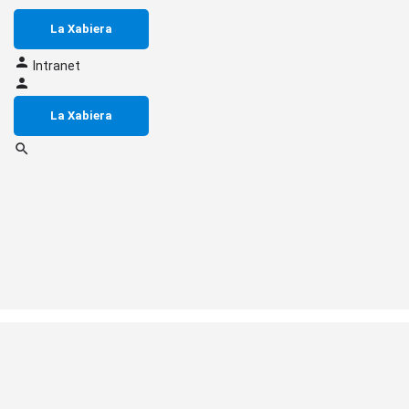
La Xabiera
Intranet
La Xabiera
Aviso Legal
Protección de Datos
Cookies