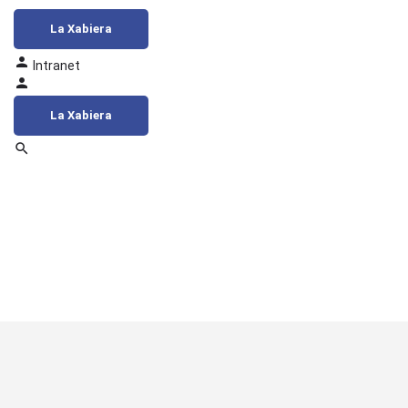
La Xabiera
Intranet
La Xabiera
Aviso Legal
Protección de Datos
Cookies